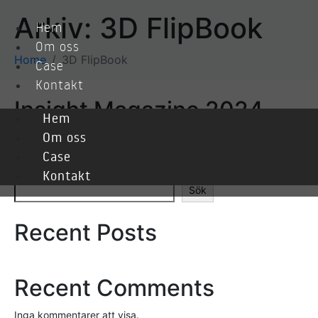
Arkiv:
3D FlipBook
Hem
Om oss
Home
3D FlipBook
Case
Kontakt
Insight Magazine 2024
Hem
Om oss
Case
Sök
Kontakt
Sök
Recent Posts
Recent Comments
Inga kommentarer att visa.