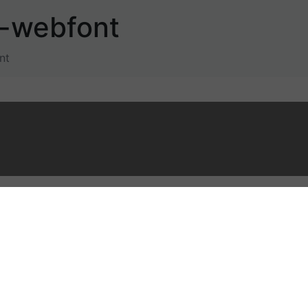
c-webfont
nt