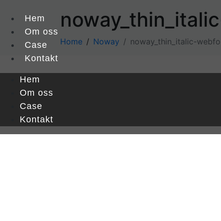
noway_thin_itali
Hem
Om oss
Home
Noway
noway_thin_italic-webfo
Case
Kontakt
Hem
Om oss
Case
Kontakt