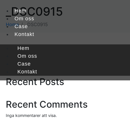
_DSC0915
Hem
Om oss
Home
_DSC0915
Case
Kontakt
Hem
Sök
Om oss
Case
Sök
Kontakt
Recent Posts
Recent Comments
Inga kommentarer att visa.