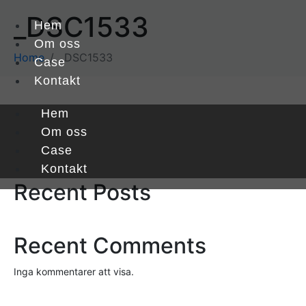
_DSC1533
Hem
Om oss
Home
_DSC1533
Case
Kontakt
Hem
Sök
Om oss
Case
Sök
Kontakt
Recent Posts
Recent Comments
Inga kommentarer att visa.