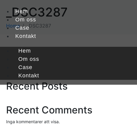
_DSC3287
Hem
Om oss
Home
_DSC3287
Case
Kontakt
Hem
Sök
Om oss
Case
Sök
Kontakt
Recent Posts
Recent Comments
Inga kommentarer att visa.