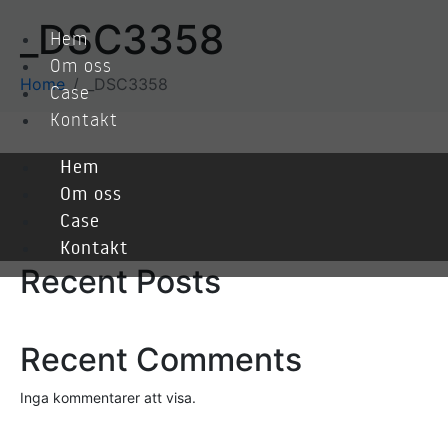
_DSC3358
Hem
Om oss
Home
_DSC3358
Case
Kontakt
Hem
Sök
Om oss
Case
Sök
Kontakt
Recent Posts
Recent Comments
Inga kommentarer att visa.