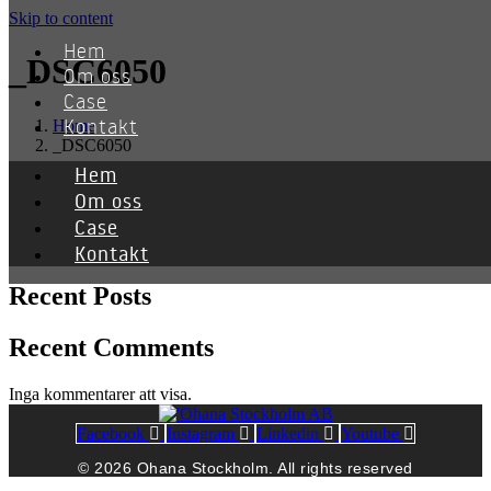
Skip to content
Hem
_DSC6050
Om oss
Case
Kontakt
Home
_DSC6050
Hem
Om oss
Sök
Case
Sök
Kontakt
Recent Posts
Recent Comments
Inga kommentarer att visa.
Facebook
Instagram
Linkedin
Youtube
© 2026 Ohana Stockholm. All rights reserved