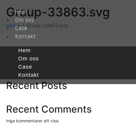
Group-33863.svg
Hem
Om oss
Home
Group-33863.svg
Case
Kontakt
Hem
Sök
Om oss
Case
Sök
Kontakt
Recent Posts
Recent Comments
Inga kommentarer att visa.