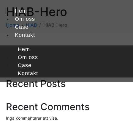
HIAB-Hero
Hem
Om oss
Home
HIAB
HIAB-Hero
Case
Kontakt
Hem
Sök
Om oss
Case
Sök
Kontakt
Recent Posts
Recent Comments
Inga kommentarer att visa.