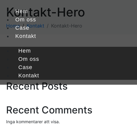
Kontakt-Hero
Hem
Om oss
Home
Kontakt
Kontakt-Hero
Case
Kontakt
Hem
Sök
Om oss
Case
Sök
Kontakt
Recent Posts
Recent Comments
Inga kommentarer att visa.