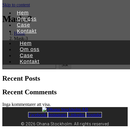
Skip to content
Hem
Mask-3
Om oss
Case
Kontakt
Home
Mask-3
Hem
Om oss
Case
Sök
Kontakt
Sök
Recent Posts
Recent Comments
Inga kommentarer att visa.
Facebook
Instagram
Linkedin
Youtube
© 2026 Ohana Stockholm. All rights reserved