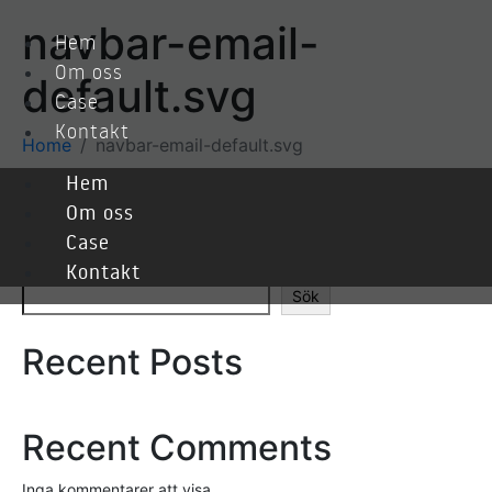
navbar-email-
Hem
Om oss
default.svg
Case
Kontakt
Home
navbar-email-default.svg
Hem
Om oss
Case
Sök
Kontakt
Sök
Recent Posts
Recent Comments
Inga kommentarer att visa.