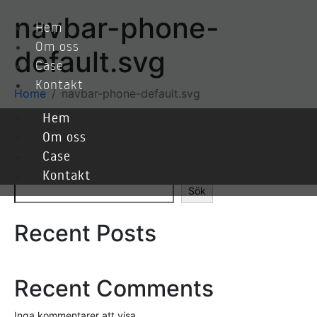
navbar-phone-
Hem
Om oss
default.svg
Case
Kontakt
Home
navbar-phone-default.svg
Hem
Om oss
Case
Sök
Kontakt
Sök
Recent Posts
Recent Comments
Inga kommentarer att visa.