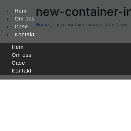
new-container-i
Hem
Om oss
Home
new-container-image-gray-1.png
Case
Kontakt
Hem
Om oss
Case
Kontakt