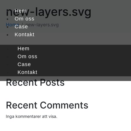
new-layers.svg
Hem
Om oss
Home
new-layers.svg
Case
Kontakt
Hem
Sök
Om oss
Case
Sök
Kontakt
Recent Posts
Recent Comments
Inga kommentarer att visa.