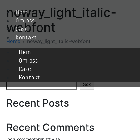
noway_light_italic-
Hem
Om oss
webfont
Case
Kontakt
Home
noway_light_italic-webfont
Hem
Om oss
noway_light_italic-webfont
Case
Sök
Kontakt
Sök
Recent Posts
Recent Comments
Inga kommentarer att visa.