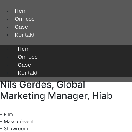
Hem
Om oss
Case
Kontakt
Hem
Vi är oerhört nöjda med Ohana Stockholms kreativitet och
lyhördhet, de har hjälpt oss på Hiab att skapa minnesvärd
Om oss
och effektiv kommunikation genom både film och mässor
Case
och showroom.
Kontakt
Nils Gerdes, Global
Marketing Manager, Hiab
– Film
– Mässor/event
– Showroom