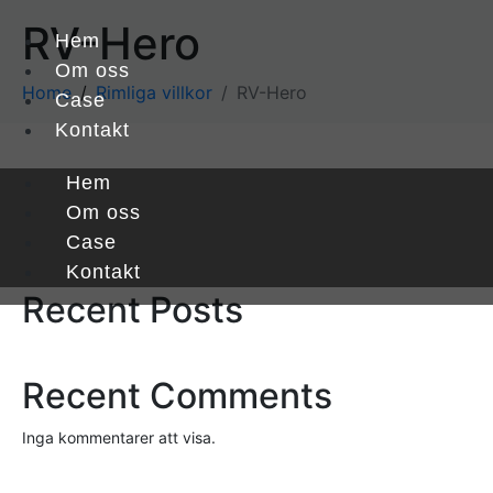
RV-Hero
Hem
Om oss
Home
Rimliga villkor
RV-Hero
Case
Kontakt
Hem
Sök
Om oss
Case
Sök
Kontakt
Recent Posts
Recent Comments
Inga kommentarer att visa.