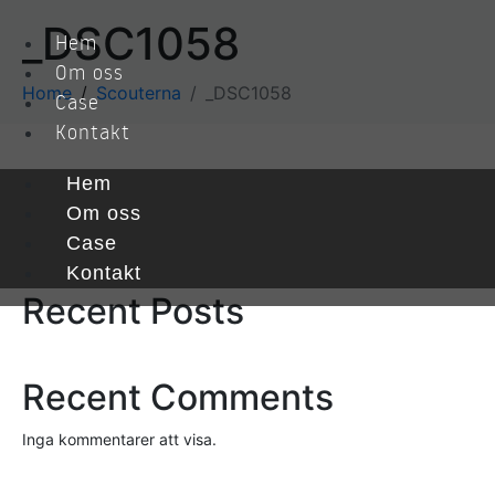
_DSC1058
Hem
Om oss
Home
Scouterna
_DSC1058
Case
Kontakt
Hem
Sök
Om oss
Case
Sök
Kontakt
Recent Posts
Recent Comments
Inga kommentarer att visa.