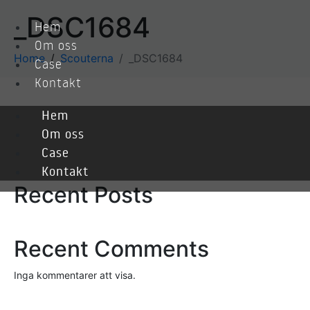
_DSC1684
Hem
Om oss
Home
Scouterna
_DSC1684
Case
Kontakt
Hem
Sök
Om oss
Case
Sök
Kontakt
Recent Posts
Recent Comments
Inga kommentarer att visa.