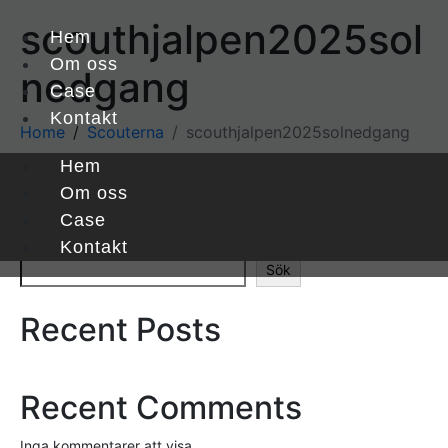
scouthjalpen2025sol
Hem
Om oss
nedgang
Case
Kontakt
Home
Scouterna
scouthjalpen2025solnedgang
Hem
Om oss
Case
Sök
Kontakt
Sök
Recent Posts
Recent Comments
Inga kommentarer att visa.