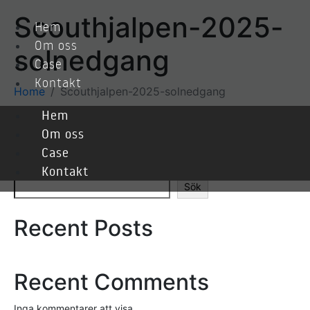
Scouthjalpen-2025-
Hem
Om oss
solnedgang
Case
Kontakt
Home
Scouthjalpen-2025-solnedgang
Hem
Om oss
Case
Sök
Kontakt
Sök
Recent Posts
Recent Comments
Inga kommentarer att visa.