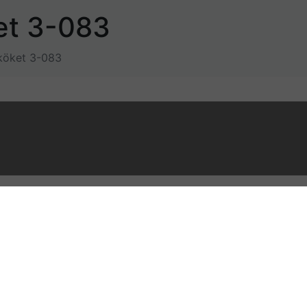
et 3-083
köket 3-083