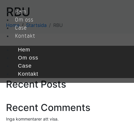
RBU
Hem
Om oss
Home
Startsida
RBU
Case
Kontakt
Hem
Sök
Om oss
Case
Sök
Kontakt
Recent Posts
Recent Comments
Inga kommentarer att visa.