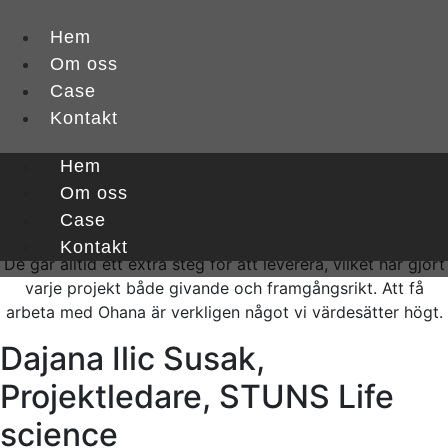
Hem
Om oss
Case
Kontakt
Hem
Vi har haft förmånen att samarbeta med Ohana i många
olika projekt. Deras professionalism, lyhördhet och
Om oss
förmåga att hitta kreativa lösningar gör att man alltid
Case
känner sig i trygga händer, även under pressade tidsramar.
Kontakt
De går alltid ett extra steg för att leverera, vilket har gjort
varje projekt både givande och framgångsrikt. Att få
arbeta med Ohana är verkligen något vi värdesätter högt.
Dajana Ilic Susak,
Projektledare, STUNS Life
science