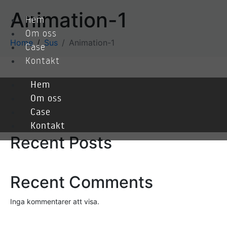
Animation-1
Hem
Om oss
Home
Sus
Animation-1
Case
Kontakt
Hem
Sök
Om oss
Case
Sök
Kontakt
Recent Posts
Recent Comments
Inga kommentarer att visa.