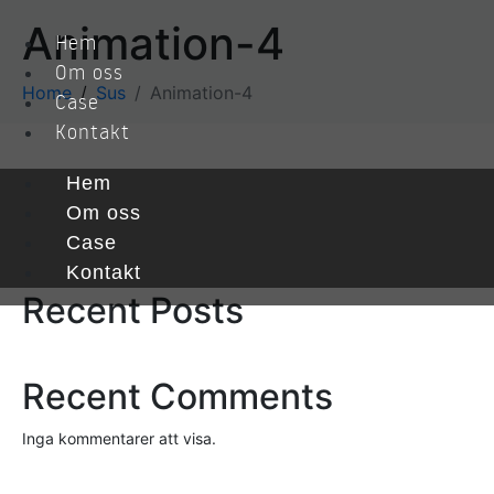
Animation-4
Hem
Om oss
Home
Sus
Animation-4
Case
Kontakt
Hem
Sök
Om oss
Case
Sök
Kontakt
Recent Posts
Recent Comments
Inga kommentarer att visa.