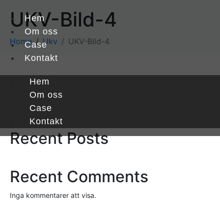
UKV-Bild-4
Hem
Om oss
Home
Ukv
UKV-Bild-4
Case
Kontakt
Hem
Sök
Om oss
Case
Sök
Kontakt
Recent Posts
Recent Comments
Inga kommentarer att visa.