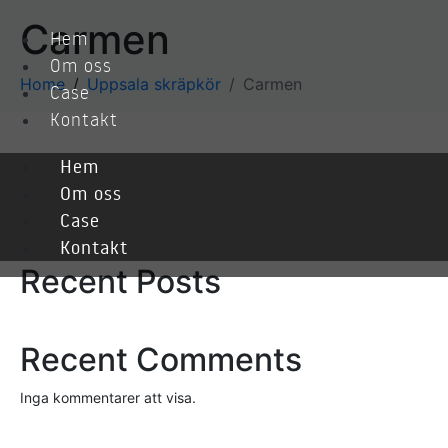
Carmen
Hem
Om oss
Home
Uppsala skräpkör
Carmen
Case
Kontakt
Hem
Sök
Om oss
Case
Sök
Kontakt
Recent Posts
Recent Comments
Inga kommentarer att visa.