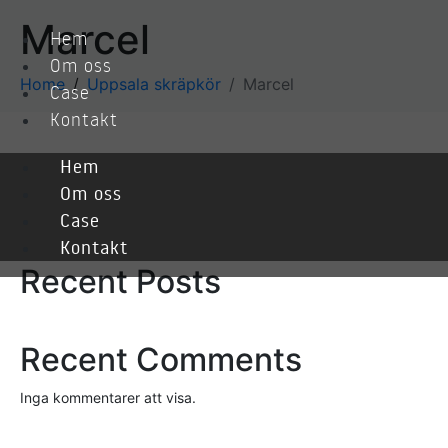
Marcel
Hem
Om oss
Home
Uppsala skräpkör
Marcel
Case
Kontakt
Hem
Sök
Om oss
Case
Sök
Kontakt
Recent Posts
Recent Comments
Inga kommentarer att visa.