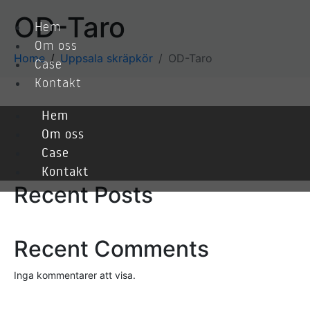
OD-Taro
Hem
Om oss
Home
Uppsala skräpkör
OD-Taro
Case
Kontakt
Hem
Sök
Om oss
Case
Sök
Kontakt
Recent Posts
Recent Comments
Inga kommentarer att visa.