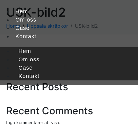
USK-bild2
Hem
Om oss
Home
Uppsala skräpkör
USK-bild2
Case
Kontakt
Hem
Sök
Om oss
Case
Sök
Kontakt
Recent Posts
Recent Comments
Inga kommentarer att visa.