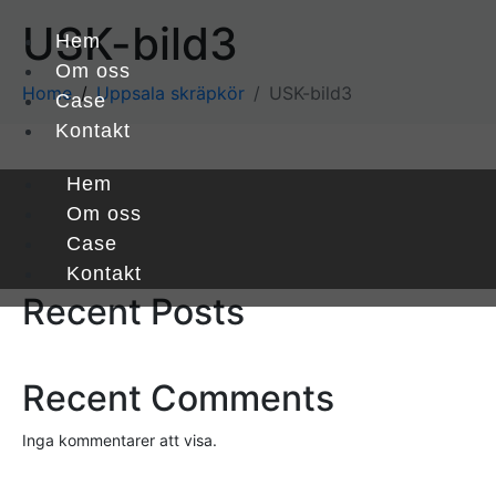
USK-bild3
Hem
Om oss
Home
Uppsala skräpkör
USK-bild3
Case
Kontakt
Hem
Sök
Om oss
Case
Sök
Kontakt
Recent Posts
Recent Comments
Inga kommentarer att visa.